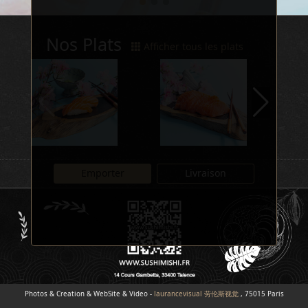
Nos Plats
Afficher tous les plats
Emporter
Livraison
Photos & Creation & WebSite & Video -
laurancevisual 劳伦斯视觉
, 75015 Paris